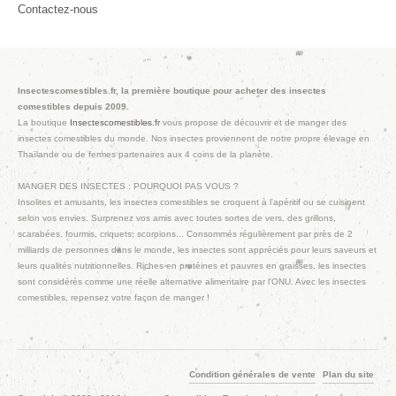
Contactez-nous
Insectescomestibles.fr, la première boutique pour acheter des insectes
comestibles depuis 2009.
La boutique
Insectescomestibles.fr
vous propose de découvrir et de manger des
insectes comestibles du monde. Nos insectes proviennent de notre propre élevage en
Thaïlande ou de fermes partenaires aux 4 coins de la planète.
MANGER DES INSECTES : POURQUOI PAS VOUS ?
Insolites et amusants, les insectes comestibles se croquent à l'apéritif ou se cuisinent
selon vos envies. Surprenez vos amis avec toutes sortes de vers, des grillons,
scarabées, fourmis, criquets, scorpions... Consommés régulièrement par près de 2
milliards de personnes dans le monde, les insectes sont appréciés pour leurs saveurs et
leurs qualités nutritionnelles. Riches en protéines et pauvres en graisses, les insectes
sont considérés comme une réelle alternative alimentaire par l'ONU. Avec les insectes
comestibles, repensez votre façon de manger !
Condition générales de vente
Plan du site