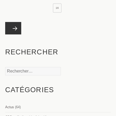
16
Pagination
PAGE
7
des
publications
Page
Page
RECHERCHER
précédente
suivante
Rechercher :
CATÉGORIES
Actus
(64)