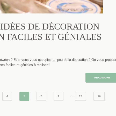
S IDÉES DE DÉCORATION
 FACILES ET GÉNIALES
alloween ? Et si vous vous occupiez un peu de la décoration ? On vous propos
n faciles et géniales à réaliser !
READ MORE
...
4
5
6
7
15
16