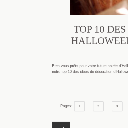
TOP 10 DE
HALLOWEEN
Etes-vous prêts pour votre future soirée d’H
notre top 10 des idées de décoration d’Hallowee
Pages:
1
2
3
Pagination
PAGE
5